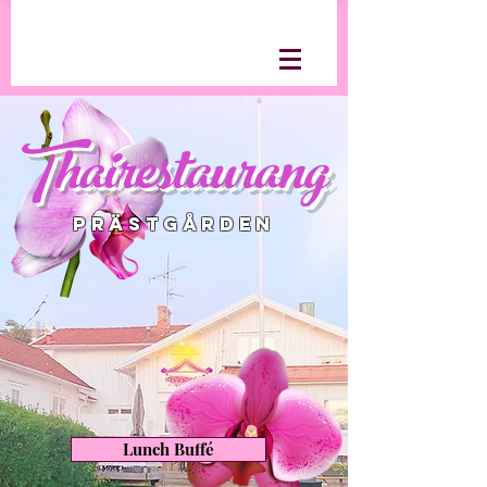
Thairestaurang
Prästgården
Lunch Buffé